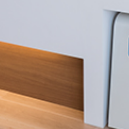
G
A
L
L
E
R
Y
N
E
W
S