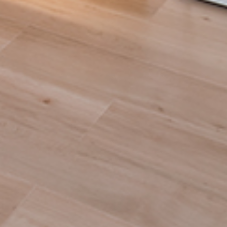
P
R
O
F
I
L
E
C
O
N
T
A
C
T