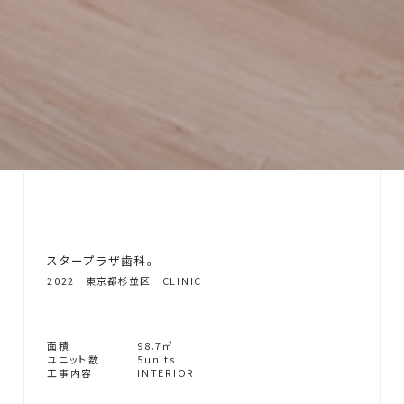
ス
タ
ー
プ
ラ
ザ
歯
科
。
2
0
2
2
東
京
都
杉
並
区
C
L
I
N
I
C
面
積
9
8
.
7
㎡
ユ
ニ
ッ
ト
数
5
u
n
i
t
s
工
事
内
容
I
N
T
E
R
I
O
R