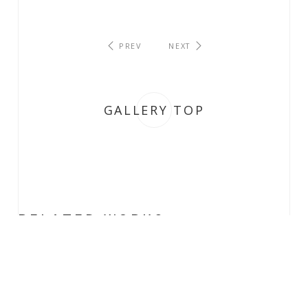
PREV
NEXT
GALLERY TOP
R
E
L
A
T
E
D
W
O
R
K
S