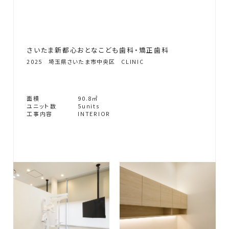
さ
い
た
ま
新
都
心
お
と
な
こ
ど
も
歯
科
・
矯
正
歯
科
2
0
2
5
埼
玉
県
さ
い
た
ま
市
中
央
区
C
L
I
N
I
C
面
積
9
0
.
8
㎡
ユ
ニ
ッ
ト
数
5
u
n
i
t
s
工
事
内
容
I
N
T
E
R
I
O
R