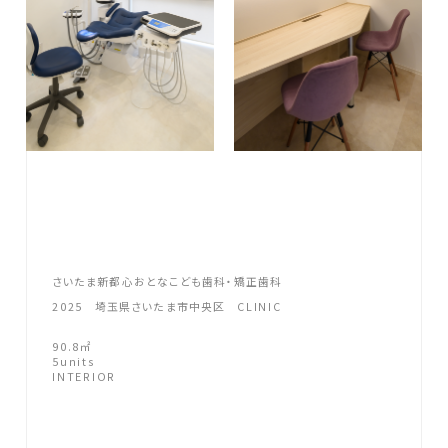
さ
い
た
ま
新
都
心
お
と
な
こ
ど
も
歯
科
・
矯
正
歯
科
2
0
2
5
埼
玉
県
さ
い
た
ま
市
中
央
区
C
L
I
N
I
C
9
0
.
8
㎡
5
u
n
i
t
s
I
N
T
E
R
I
O
R