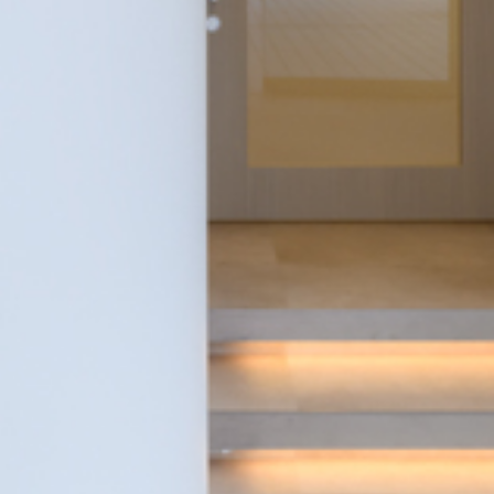
G
A
L
L
E
R
Y
N
E
W
S
P
R
O
F
I
L
E
C
O
N
T
A
C
T