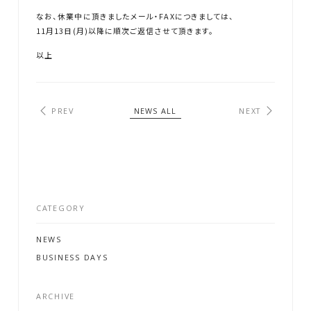
なお、休業中に頂きましたメール・FAXにつきましては、
11月13日(月)以降に順次ご返信させて頂きます。
以上
PREV
NEWS ALL
NEXT
G
A
L
L
E
R
Y
CATEGORY
N
E
W
S
NEWS
BUSINESS DAYS
P
R
O
F
I
L
E
C
O
N
T
A
C
T
ARCHIVE