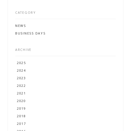
CATEGORY
NEWS
BUSINESS DAYS
G
A
L
L
E
R
Y
ARCHIVE
N
E
W
S
2025
2024
P
R
O
F
I
L
E
2023
C
O
N
T
A
C
T
2022
2021
2020
2019
2018
2017