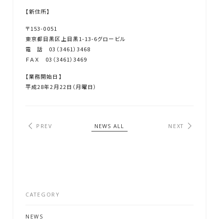
【新住所】
〒153-0051
東京都目黒区上目黒1-13-6グロービル
電 話 03（3461）3468
ＦＡＸ 03（3461）3469
【業務開始日】
平成28年2月22日（月曜日）
PREV
NEWS ALL
NEXT
G
A
L
L
E
R
Y
N
E
W
S
CATEGORY
P
R
O
F
I
L
E
NEWS