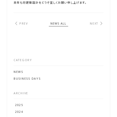
来年も将建築設計をどうぞ宜しくお願い申し上げます。
PREV
NEWS ALL
NEXT
CATEGORY
G
A
L
L
E
R
Y
NEWS
N
E
W
S
BUSINESS DAYS
P
R
O
F
I
L
E
ARCHIVE
C
O
N
T
A
C
T
2025
2024