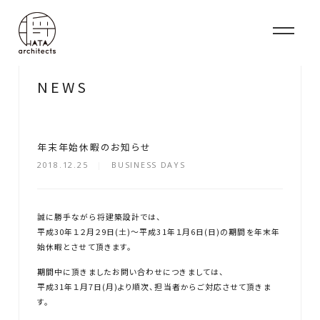
N
E
W
S
年末年始休暇のお知らせ
2018.12.25
BUSINESS DAYS
誠に勝手ながら将建築設計では、
平成30年１２月２9日(土)～平成31年１月6日(日)の期間を年末年
始休暇とさせて頂きます。
期間中に頂きましたお問い合わせにつきましては、
平成31年１月7日(月)より順次、担当者からご対応させて頂きま
す。